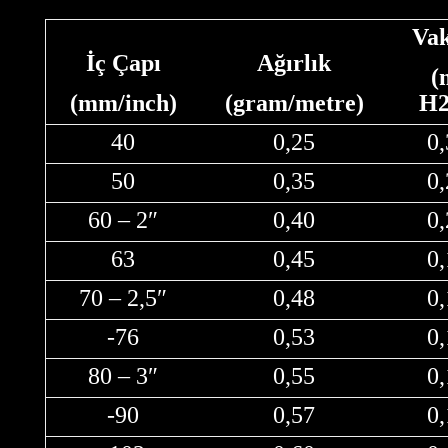
Va
İç Çapı
Ağırlık
(
(mm/inch)
(gram/metre)
H
40
0,25
0
50
0,35
0
60 – 2″
0,40
0
63
0,45
0
70 – 2,5″
0,48
0
-76
0,53
0
80 – 3″
0,55
0
-90
0,57
0