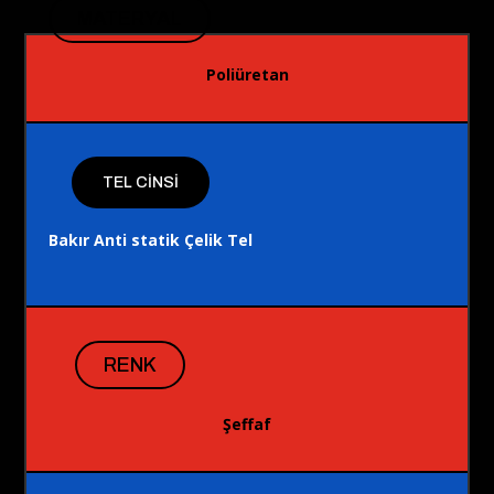
MATERYAL
Poliüretan
TEL CINSI
Bakır Anti statik Çelik Tel
RENK
Şeffaf