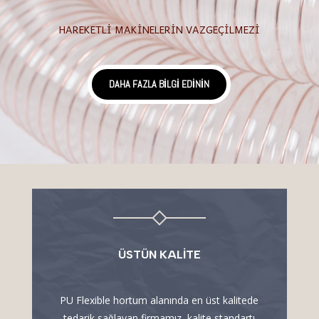
HAREKETLI MAKINELERIN VAZGEÇILMEZI
DAHA FAZLA BILGI EDININ
ÜSTÜN KALITE
PU Flexible hortum alanında en üst kalitede
tedarik sağlayan firmamız, kalite standartı