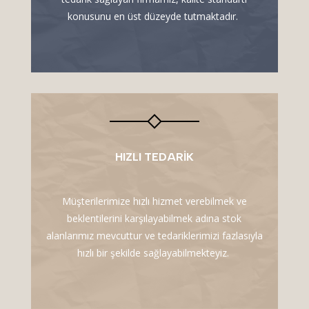
konusunu en üst düzeyde tutmaktadır.
HIZLI TEDARIK
Müşterilerimize hızlı hizmet verebilmek ve
beklentilerini karşılayabilmek adına stok
alanlarımız mevcuttur ve tedariklerimizi fazlasıyla
hızlı bir şekilde sağlayabilmekteyiz.